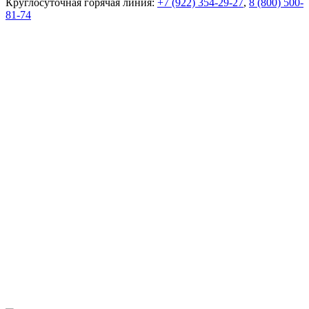
Круглосуточная горячая линия:
+7 (922) 354-29-27
,
8 (800) 500-
81-74