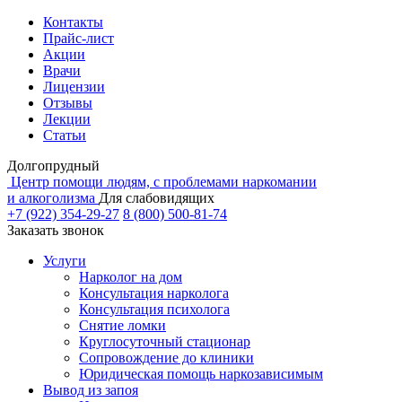
Контакты
Прайс-лист
Акции
Врачи
Лицензии
Отзывы
Лекции
Статьи
Долгопрудный
Центр помощи людям, с проблемами наркомании
и алкоголизма
Для слабовидящих
+7 (922) 354-29-27
8 (800) 500-81-74
Заказать звонок
Услуги
Нарколог на дом
Консультация нарколога
Консультация психолога
Снятие ломки
Круглосуточный стационар
Сопровождение до клиники
Юридическая помощь наркозависимым
Вывод из запоя