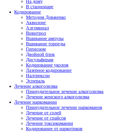
На дому
В стационаре
Кодирование
Методом Довженко
Аквилонг
Алгоминал
Вивитрол
Вшивание ампулы
Вшивание торпеды
Гипнозом
Двойной блок
Дисульфирам
Кодирование уколом
Лазерное кодирование
Налтрексон
Эспераль
Лечение алкоголизма
Принудительное лечение алкоголизма
Лечение женского алкоголизма
Лечение наркомании
Принудительное лечение наркоманов
Лечение от солей
Лечение от спайсов
Лечение токсикомании
Кодирование от наркотиков