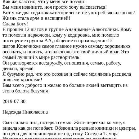
Как же классно, что у меня все позади!
Вы меня извините, ноя просто хочу высказаться!
Вот у же два года как категорически не употребляю алкоголь!
Жизнь стала ярче и насвщпней!
Слава Богу!
Я прошёл 12 шагов в группе Ананимные Алкоголики. Кому
то помогли нарколоои, кому у кодировка, мне помогло
посещение группы АА, общение и прохождение 12
шагов.Конечноже самое главное нужно самому хорошенько
осознать, и понять, что алкоголь это твой личный враг. Это
самый лучший в мире растворитель!
Он растворяется все;дружбу, отношения, семью, работу,
деньги, время!
Я бузумно рад, что это осознал и сейчас моя жизнь расцвела
новыми красками!
Вам всего доброго и желаю по больше людей вытащить из
этого болота безумия
2019-07-30
Надежда Николаевна
Сын сильно пил, потерял семью. Жить переехал ко мне, я
видела как он погибает. Обзвонила разные клиники и центры,
но цена для пенсионерки не под силу. Соседка Тамара