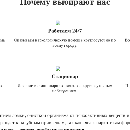
Почему выбирают нас
Работаем 24/7
ема
Оказываем наркологическую помощь круглосуточно по
Вс
всему городу.
Стационар
ех
Лечение в стационарных палатах с круглосуточным
Пр
наблюдением.
ятием ломки, очисткой организма от психоактивных веществ и
ращает к пагубным привычкам, так как тяга к наркотикам фор
имость – решать проблему комплексно
.