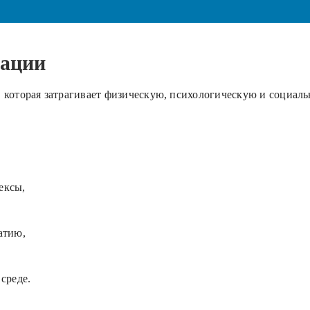
тации
а, которая затрагивает физическую, психологическую и социал
ексы,
атию,
среде.